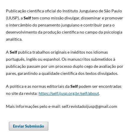
Publicação científica oficial do Instituto Junguiano de São Paulo
(IJUSP), a
Self
tem como missão divulgar, disseminar e promover
o intercâmbio do pensamento junguiano e contribuir para o
desenvolvimento da produção científica no campo da psicologia
analítica.
A
Self
publica trabalhos originais e inéditos nos idiomas
português, inglês ou espanhol. Os manuscritos submetidos à
publicação passam por um processo duplo cego de avaliação por
pares, garantindo a qualidade científica dos textos divulgados.
A política e as normas editoriais da
Self
podem ser encontradas
no site da revista:
https://self.ijusp.org.br/self/about
.
Mais informações pelo e-mail: self.revistadoijusp@gmail.com
Enviar Submissão