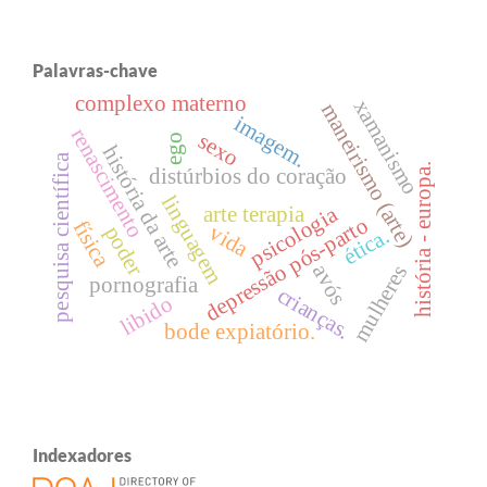
Palavras-chave
complexo materno
xamanismo
maneirismo (arte)
imagem.
renascimento
sexo
ego
história da arte
pesquisa científica
história - europa.
distúrbios do coração
linguagem
psicologia
arte terapia
depressão pós-parto
física
vida
poder
ética.
avós
mulheres
pornografia
crianças.
libido
bode expiatório.
Indexadores