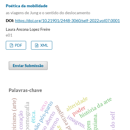
Poética da mobilidade
as viagens de Jung e o sentido do deslocamento
DOI:
https://doi.org/10.21901/2448-3060/self-2022.vol07.0001
Laura Ancona Lopez Freire
e01
PDF
XML
Enviar Submissão
Palavras-chave
alteridade
história da arte
maneirismo (arte)
sexo
depressão pós-parto
pornografia
poder
acesso aberto
ética.
imagem.