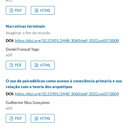
e03
PDF
HTML
Narrativas terminais
Imaginar o fim do mundo
DOI:
https://doi.org/10.21901/2448-3060/self-2022.vol07.0008
Daniel Françoli Yago
e08
PDF
HTML
O uso de psicodélicos como acesso à consciência primária e sua
relação com a teoria dos arquétipos
DOI:
https://doi.org/10.21901/2448-3060/self-2022.vol07.0004
Guilherme Silva Gonçalves
e04
PDF
HTML