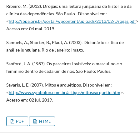
Ribeiro, M. (2012). Drogas: uma leitura junguiana da história e da
clínica das dependências. São Paulo.. Disponível em:
<
http://sbpa.org.br/portal/wpcontent/uploads/2013/02/Drogas.pdf
>
Acesso em: 04 mai. 2019.
Samuels, A., Shorter, B., Plaut, A. (2003). Dicionário crítico de
análise junguiana. Rio de Janeiro: Imago.
Sanford, J. A. (1987). Os parceiros invisíveis: o masculino e o
feminino dentro de cada um de nós. São Paulo: Paulus.
Savaris, L. E. (2007). Mitos e arquétipos. Disponível em:
<
http://www.symbolon.com.br/artigos/mitosearquetip.htm
>.
Acesso em: 02 jul. 2019.
PDF
HTML