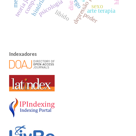
depressão pós-parto
psicologia
ego
sexo
arte terapia
libido
poder
Indexadores