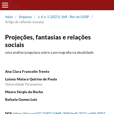
Início
/
Arquivos
/
v. 6 n. 1 (2021): Self - Rev do IJUSP
/
Artigo de reflexão (ensaio)
Projeções, fantasias e relações
sociais
uma análise junguiana sobre a pornografia na atualidade
Ana Clara Francolin Trento
Laiany Maiara Quirino de Paula
Universidade Paranaense
Mauro Sérgio da Rocha
Rafaela Gomes Luiz
DOI:
https://doi.org/10.21901/2448-3060/self-2021.vol06.0007