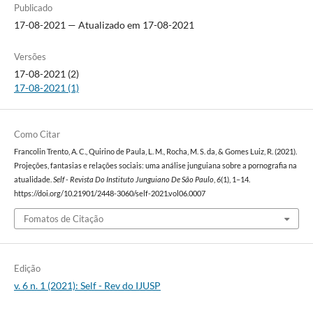
Publicado
17-08-2021 — Atualizado em 17-08-2021
Versões
17-08-2021 (2)
17-08-2021 (1)
Como Citar
Francolin Trento, A. C., Quirino de Paula, L. M., Rocha, M. S. da, & Gomes Luiz, R. (2021).
Projeções, fantasias e relações sociais: uma análise junguiana sobre a pornografia na
atualidade.
Self - Revista Do Instituto Junguiano De São Paulo
,
6
(1), 1–14.
https://doi.org/10.21901/2448-3060/self-2021.vol06.0007
Fomatos de Citação
Edição
v. 6 n. 1 (2021): Self - Rev do IJUSP