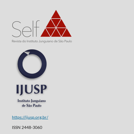
https://ijusp.org.br/
ISSN 2448-3060