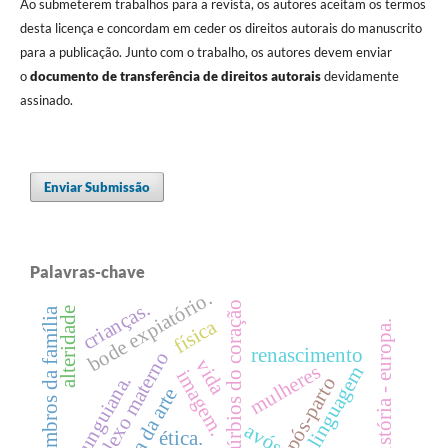
Ao submeterem trabalhos para a revista, os autores aceitam os termos
desta licença e concordam em ceder os direitos autorais do manuscrito
para a publicação. Junto com o trabalho, os autores devem enviar
o
documento de transferência de direitos
autorais
devidamente
assinado.
Enviar Submissão
Palavras-chave
bode expiatório.
crianças.
distúrbios do coração
membros da família
alteridade
física
história - europa.
renascimento
complexo materno
vida
mulheres
linguagem
imagem.
teoria junguiana.
história da arte
avós
ética.