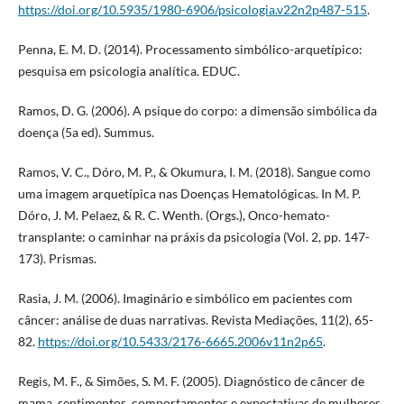
https://doi.org/10.5935/1980-6906/psicologia.v22n2p487-515
.
Penna, E. M. D. (2014). Processamento simbólico-arquetípico:
pesquisa em psicologia analítica. EDUC.
Ramos, D. G. (2006). A psique do corpo: a dimensão simbólica da
doença (5a ed). Summus.
Ramos, V. C., Dóro, M. P., & Okumura, I. M. (2018). Sangue como
uma imagem arquetípica nas Doenças Hematológicas. In M. P.
Dóro, J. M. Pelaez, & R. C. Wenth. (Orgs.), Onco-hemato-
transplante: o caminhar na práxis da psicologia (Vol. 2, pp. 147-
173). Prismas.
Rasia, J. M. (2006). Imaginário e simbólico em pacientes com
câncer: análise de duas narrativas. Revista Mediações, 11(2), 65-
82.
https://doi.org/10.5433/2176-6665.2006v11n2p65
.
Regis, M. F., & Simões, S. M. F. (2005). Diagnóstico de câncer de
mama, sentimentos, comportamentos e expectativas de mulheres.