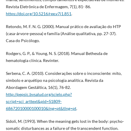
Revista Eletrônica de Enfermagem, 7(1), 81- 86.
https://doi.org/10.5216/ree.v7i1.851
.
Retondo, M. F. N. G. (2000). Manual prático de avaliação do HTP
(casa-árvore-pessoa) e família (Análise qualitativa, pp. 27-37).
Casa do Psicólogo.
Rodgers, G. P., & Young, N. S. (2018). Manual Bethesda de
hematologia clínica. Revinter.
Serbena, C. A. (2010). Considerações sobre o inconsciente: mito,
símbolo e arquétipo na psicologia analítica. Revista da
Abordagem Gestáltica, 16(1), 76-82.
http://pepsic.bvsalud.org/scielo.php?
script=sci_arttext&pid=S1809-
68672010000100010&lng=pt&tlng=pt
.
Sidoli, M. (1993). When the meaning gets lost in the body: psycho-
somatic disturbances as a failure of the transcendent function.