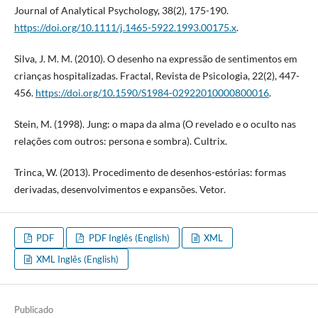
Journal of Analytical Psychology, 38(2), 175-190.
https://doi.org/10.1111/j.1465-5922.1993.00175.x
.
Silva, J. M. M. (2010). O desenho na expressão de sentimentos em
crianças hospitalizadas. Fractal, Revista de Psicologia, 22(2), 447-
456.
https://doi.org/10.1590/S1984-02922010000800016
.
Stein, M. (1998). Jung: o mapa da alma (O revelado e o oculto nas
relações com outros: persona e sombra). Cultrix.
Trinca, W. (2013). Procedimento de desenhos-estórias: formas
derivadas, desenvolvimentos e expansões. Vetor.
PDF
PDF Inglês (English)
XML
XML Inglês (English)
Publicado